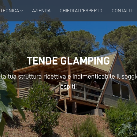
 TECNICA
AZIENDA
CHIEDI ALL’ESPERTO
CONTATTI
TENDE GLAMPING
la tua struttura ricettiva e indimenticabile il soggi
ospiti!