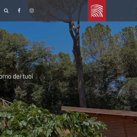
Legno
Marchetti
orno dei tuoi