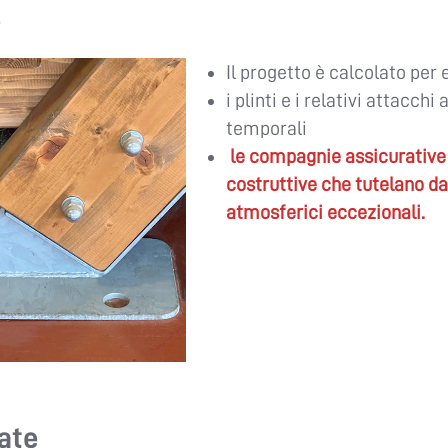
e
Il progetto è calcolato per 
i plinti e i relativi attacchi
temporali
le compagnie assicurative 
costruttive che tutelano da
atmosferici eccezionali.
ate