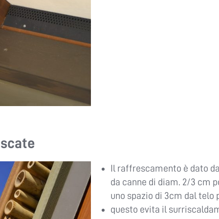
escate
Il raffrescamento è dato d
da canne di diam. 2/3 cm po
uno spazio di 3cm dal telo pe
questo evita il surriscalda