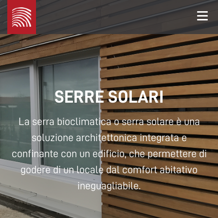
Legno
Marchetti
SERRE SOLARI
La serra bioclimatica o serra solare è una
soluzione architettonica integrata e
confinante con un edificio, che permettere di
godere di un locale dal comfort abitativo
ineguagliabile.