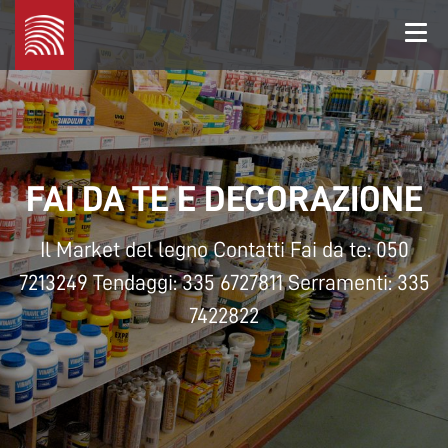
Legno
Marchetti
FAI DA TE E DECORAZIONE
Il Market del legno Contatti Fai da te: 050
7213249 Tendaggi: 335 6727811 Serramenti: 335
7422822